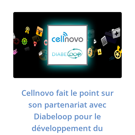
Cellnovo fait le point sur
son partenariat avec
Diabeloop pour le
développement du