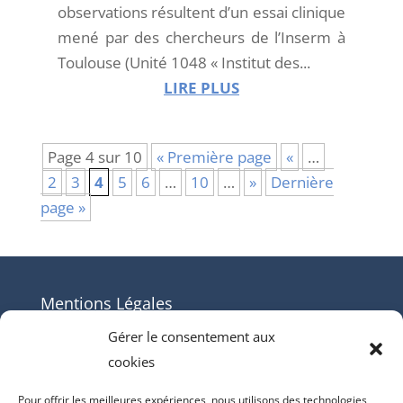
observations résultent d’un essai clinique
mené par des chercheurs de l’Inserm à
Toulouse (Unité 1048 « Institut des...
LIRE PLUS
Page 4 sur 10
« Première page
«
…
2
3
4
5
6
…
10
…
»
Dernière
page »
Mentions Légales
Contact
Gérer le consentement aux
cookies
Mentions Légales
Politique de cookies (UE)
Pour offrir les meilleures expériences, nous utilisons des technologies