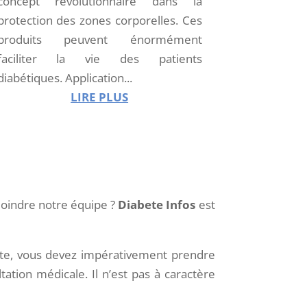
concept révolutionnaire dans la
protection des zones corporelles. Ces
produits peuvent énormément
faciliter la vie des patients
diabétiques. Application...
LIRE PLUS
joindre notre équipe ?
Diabete Infos
est
bète, vous devez impérativement prendre
ation médicale. Il n’est pas à caractère