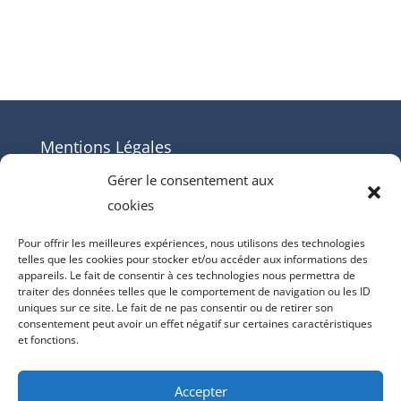
Mentions Légales
Contact
Gérer le consentement aux
cookies
Mentions Légales
Politique de cookies (UE)
Pour offrir les meilleures expériences, nous utilisons des technologies
telles que les cookies pour stocker et/ou accéder aux informations des
appareils. Le fait de consentir à ces technologies nous permettra de
traiter des données telles que le comportement de navigation ou les ID
uniques sur ce site. Le fait de ne pas consentir ou de retirer son
consentement peut avoir un effet négatif sur certaines caractéristiques
et fonctions.
© 2015-2026 Diabete Infos - Ce blog ne
permet pas et ne se substitue pas à une
Accepter