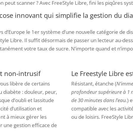
 peut scanner ? Avec FreeStyle Libre, fini les piqûres sy
se innovant qui simplifie la gestion du di
 d’Europe le 1er système d’une nouvelle catégorie de disp
tyle Libre. Il suffit désormais de passer un lecteur au-dess
ntanément votre taux de sucre. N’importe quand et n’impor
et non-intrusif
Le Freestyle Libre es
vous libère de certains
Résistant, étanche (
N’immer
u diabète : douleur, peur,
profondeur supérieure à 1 
sque d’oubli et lassitude
de 30 minutes dans l’eau.
) 
ité d’utilisation et
compatible avec les activit
ent à mieux gérer les
ou de loisirs. FreeStyle Libr
ur une gestion efficace de