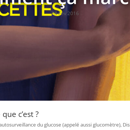
24 Fév 2016
 que c’est ?
’autosurveillance du glucose (appelé aussi glucomètre), Dis