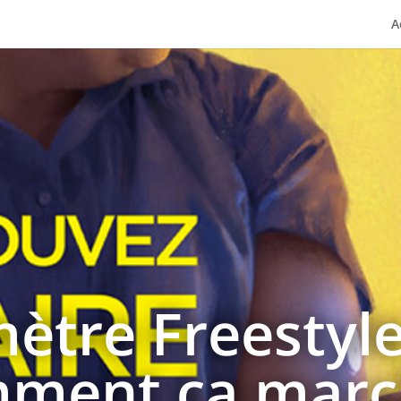
A
ètre Freestyle 
ment ça marc