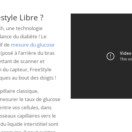
tyle Libre ?
ash, une technologie
lance du diabète ! Le
if de
mesure du glucose
 (posé à l’arrière du bras
ettant de scanner et
an du capteur, FreeStyle
ques au bout des doigts !
illaire classique,
mesurer le taux de glucose
 entre vos cellules, dans
sseaux capillaires vers le
u liquide interstitiel sont