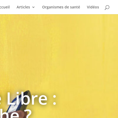
ccueil
Articles
Organismes de santé
Vidéos
Libre :
he ?