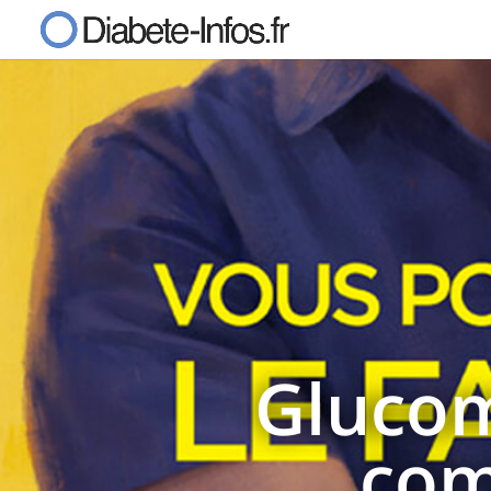
Glucom
com